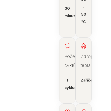
-
30
50
minut
°C
Počet
Zdroj
cyklů
tepla
1
Zářiče
cyklus