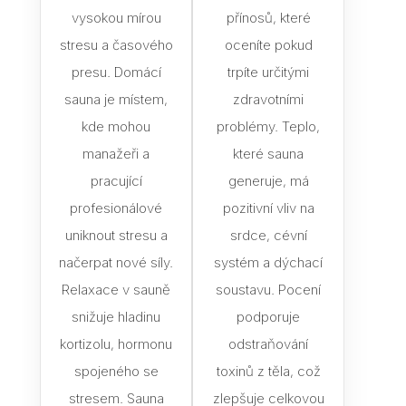
vysokou mírou
přínosů, které
stresu a časového
oceníte pokud
presu. Domácí
trpíte určitými
sauna je místem,
zdravotními
kde mohou
problémy. Teplo,
manažeři a
které sauna
pracující
generuje, má
profesionálové
pozitivní vliv na
uniknout stresu a
srdce, cévní
načerpat nové síly.
systém a dýchací
Relaxace v sauně
soustavu. Pocení
snižuje hladinu
podporuje
kortizolu, hormonu
odstraňování
spojeného se
toxinů z těla, což
stresem. Sauna
zlepšuje celkovou