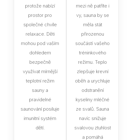
protože nabízí
mezi ně patříte i
prostor pro
vy, sauna by se
společné chvíle
měla stát
relaxace. Děti
přirozenou
mohou pod vaším
součástí vašeho
dohledem
tréninkového
bezpečně
režimu. Teplo
využívat mírnější
zlepšuje krevní
teplotní režim
oběh a urychluje
sauny a
odstranění
pravidelné
kyseliny mléčné
saunování posiluje
ze svalů. Sauna
imunitní systém
navíc snižuje
dětí.
svalovou ztuhlost
a pomáhá