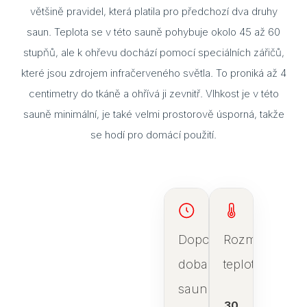
většině pravidel, která platila pro předchozí dva druhy
saun. Teplota se v této sauně pohybuje okolo 45 až 60
stupňů, ale k ohřevu dochází pomocí speciálních zářičů,
které jsou zdrojem infračerveného světla. To proniká až 4
centimetry do tkáně a ohřívá ji zevnitř. Vlhkost je v této
sauně minimální, je také velmi prostorově úsporná, takže
se hodí pro domácí použití.
Doporučená
Rozmezí
doba
teplot
saunování
30