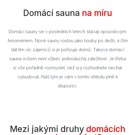
Cuvi
Domácí sauna
na míru
Flac
Domácí sauny se v posledních letech stávají opravdovým
Eela
fenoménem. Nové sauny rostou jako houby po dešti, a čím
Lavo
dál tím víc zájemců si je pořizuje domů. Taková domácí
sauna ovšem není vůbec jednoduchá záležitost. Je třeba
Ceny
si vše pořádně rozmyslet, než si ji rozhodnete nechat
Přís
vybudovat. Náš tým je vám v tomto ohledu plně k
Gale
dispozici.
Kont
Kont
Kont
Mezi jakými druhy
domácích
Kont