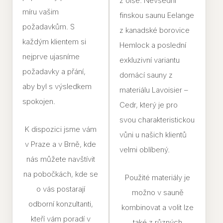
z olše. Nevšední
míru vašim
finskou saunu Eelange
požadavkům. S
z kanadské borovice
každým klientem si
Hemlock a poslední
nejprve ujasníme
exkluzivní variantu
požadavky a přání,
domácí sauny z
aby byl s výsledkem
materiálu Lavoisier –
spokojen.
Cedr, který je pro
svou charakteristickou
K dispozici jsme vám
vůni u našich klientů
v Praze a v Brně, kde
velmi oblíbený.
nás můžete navštívit
na pobočkách, kde se
Použité materiály je
o vás postarají
možno v sauně
odborní konzultanti,
kombinovat a volit lze
kteří vám poradí v
také z různých