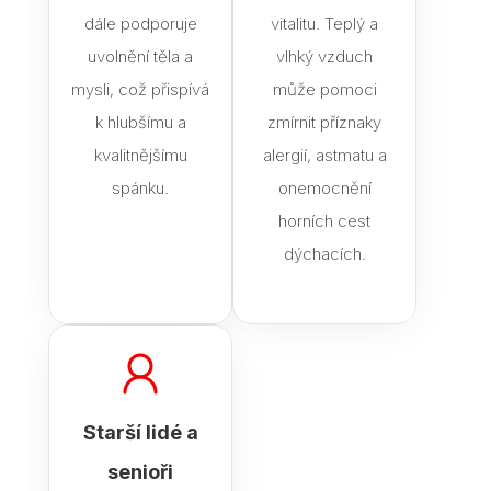
dále podporuje
vitalitu. Teplý a
uvolnění těla a
vlhký vzduch
mysli, což přispívá
může pomoci
k hlubšímu a
zmírnit příznaky
kvalitnějšímu
alergií, astmatu a
spánku.
onemocnění
horních cest
dýchacích.
Starší lidé a
senioři