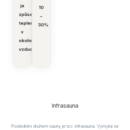
Part
je
10
způsobeno
–
teplem
30%
v
okolním
vzduchu
Infrasauna
Posledním druhem sauny je tzv. infrasauna. Vymyká se