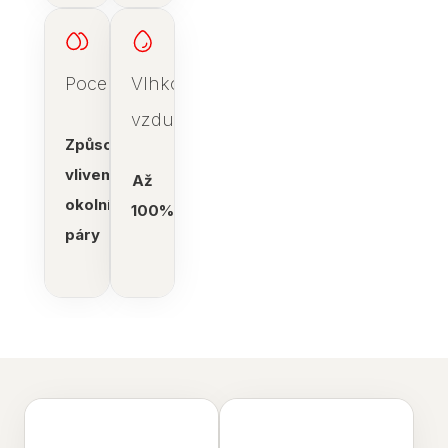
Pocení
Vlhkost
vzduchu
Způsobeno
vlivem
Až
okolní
100%
páry