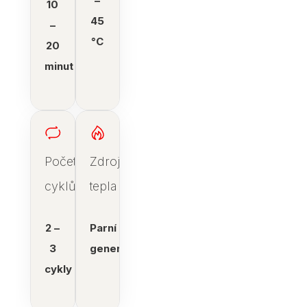
–
10
45
–
°C
20
minut
Počet
Zdroj
cyklů
tepla
2 –
Parní
3
generátor
cykly