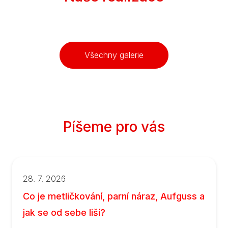
Domácí sauna s
Domácí sauna na
Domácí sauna na
Domácí sauna
Domácí finská
Domácí sauna
Domácí sauna s
Domácí sauna
Domácí sauna
Všechny galerie
výhledem ven
míru pod šikminu
míru
sauna
přisazená ke zdi
výhledem do
exteriéru
Píšeme pro vás
28. 7. 2026
Co je metličkování, parní náraz, Aufguss a
jak se od sebe liší?