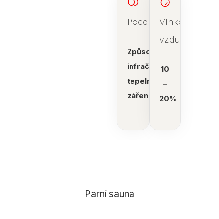
Pocení
Vlhkost
vzduchu
Způsobeno
infračerveným
10
tepelným
–
zářením
20%
Parní sauna