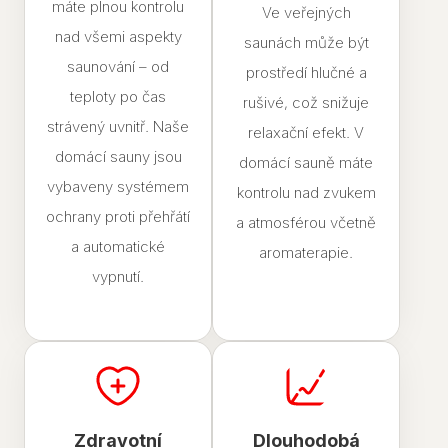
máte plnou kontrolu
Ve veřejných
nad všemi aspekty
saunách může být
saunování – od
prostředí hlučné a
teploty po čas
rušivé, což snižuje
strávený uvnitř. Naše
relaxační efekt. V
domácí sauny jsou
domácí sauně máte
vybaveny systémem
kontrolu nad zvukem
ochrany proti přehřátí
a atmosférou včetně
a automatické
aromaterapie.
vypnutí.
Zdravotní
Dlouhodobá