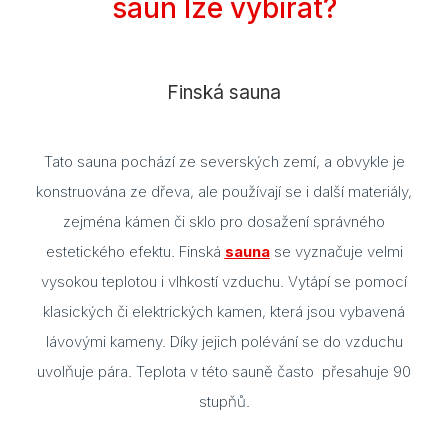
saun lze vybírat?
Blog
Rady
Finská sauna
Stav
Tato sauna pochází ze severských zemí, a obvykle je
Jak 
konstruována ze dřeva, ale používají se i další materiály,
Náv
zejména kámen či sklo pro dosažení správného
Stav
estetického efektu. Finská
sauna
se vyznačuje velmi
vysokou teplotou i vlhkostí vzduchu. Vytápí se pomocí
Dřev
klasických či elektrických kamen, která jsou vybavená
výro
lávovými kameny. Díky jejich polévání se do vzduchu
Aba
uvolňuje pára. Teplota v této sauně často přesahuje 90
stupňů.
Olš
Sev