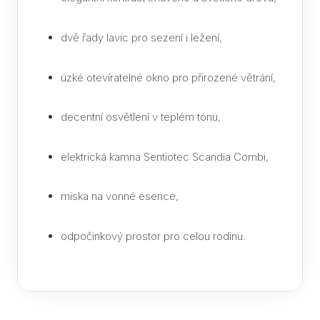
Part
dvě řady lavic pro sezení i ležení,
úzké otevíratelné okno pro přirozené větrání,
decentní osvětlení v teplém tónu,
elektrická kamna Sentiotec Scandia Combi,
miska na vonné esence,
odpočinkový prostor pro celou rodinu.