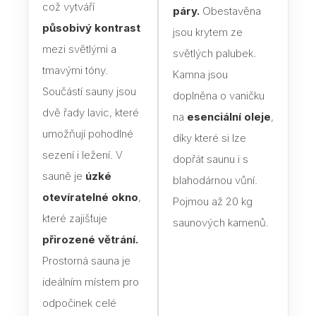
což vytváří
páry.
Obestavěna
působivý kontrast
jsou krytem ze
Dveř
mezi světlými a
světlých palubek.
Dře
tmavými tóny.
Kamna jsou
Dveř
Součástí sauny jsou
doplněna o vaničku
dvě řady lavic, které
na
esenciální oleje
,
Skl
sauny
umožňují pohodlné
díky které si lze
sezení i ležení. V
dopřát saunu i s
Jak 
sauně je
úzké
blahodárnou vůní.
do s
otevíratelné okno
,
Pojmou až 20 kg
Izol
které zajišťuje
saunových kamenů.
přirozené větrání.
Vyba
Prostorná sauna je
Sau
ideálním místem pro
jak s
sprá
odpočinek celé