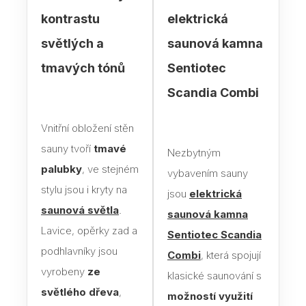
kontrastu
elektrická
Blog
světlých a
saunová kamna
Rady
tmavých tónů
Sentiotec
Stav
Scandia Combi
Jak 
Vnitřní obložení stěn
Náv
sauny tvoří
tmavé
Nezbytným
Stav
palubky
, ve stejném
vybavením sauny
stylu jsou i kryty na
jsou
elektrická
Dřev
saunová světla
.
saunová kamna
výro
Lavice, opěrky zad a
Sentiotec Scandia
Aba
podhlavníky jsou
Combi
, která spojují
vyrobeny
ze
Olš
klasické saunování s
světlého dřeva
,
možností využití
Sev