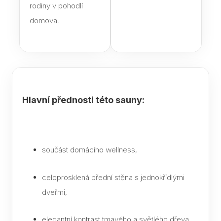
rodiny v pohodlí
K če
saun
domova.
Jak 
páry
sau
Infr
saun
Hlavní přednosti této sauny:
pozor
výbě
Jaké
do s
součást domácího wellness,
Text
celoprosklená přední stěna s jednokřídlými
Saun
dveřmi,
eleg
dopl
elegantní kontrast tmavého a světlého dřeva,