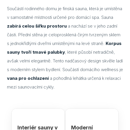
Součástí rodinného domu je finská sauna, která je umístěna
Cuvi
v samostatné místnosti určené pro domácí spa. Sauna
Flac
zabírá celou šířku prostoru
a nachází se v jeho zadní
Eela
části. Přední stěna je celoprosklená čirým tvrzeným sklem
s jednokřídlými dveřmi umístěnými na levé straně.
Korpus
Lavo
sauny tvoří tmavé palubky
, které působí netradičně,
Ceny
avšak velmi elegantně. Tento nadčasový design skvěle ladí
s moderním stylem bydlení. Součástí domácího wellness je
Přís
vana pro ochlazení
a pohodlná lehátka určená k relaxaci
Gale
mezi saunovacími cykly.
Kont
Kont
Kont
Interiér sauny v
Moderní
Kont