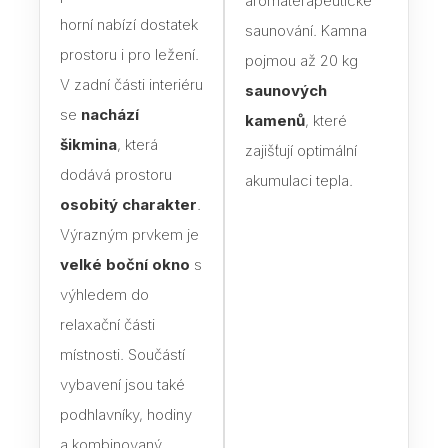
aromaterapeutické
horní nabízí dostatek
saunování. Kamna
Dveř
prostoru i pro ležení.
pojmou až 20 kg
V zadní části interiéru
Dře
saunových
se
nachází
kamenů
, které
Dveř
šikmina
, která
zajišťují optimální
Skl
dodává prostoru
akumulaci tepla.
sauny
osobitý charakter
.
Výrazným prvkem je
Jak 
do s
velké boční okno
s
výhledem do
Izol
relaxační části
Vyba
místnosti. Součástí
Sau
vybavení jsou také
jak s
podhlavníky, hodiny
sprá
a kombinovaný