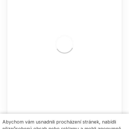
Abychom vám usnadnili procházení stránek, nabídli
přizpůsobený obsah nebo reklamu a mohli anonymně