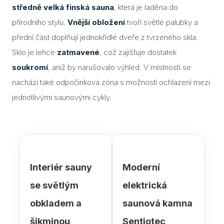
středně velká finská sauna
, která je laděna do
Cuvi
přírodního stylu.
Vnější obložení
tvoří světlé palubky a
Flac
přední část doplňují jednokřídlé dveře z tvrzeného skla.
Sklo je lehce
zatmavené
, což zajišťuje dostatek
Eela
soukromí
, aniž by narušovalo výhled. V místnosti se
Lavo
nachází také odpočinková zóna s možností ochlazení mezi
jednotlivými saunovými cykly.
Ceny
Přís
Gale
Kont
Interiér sauny
Moderní
Kont
se světlým
elektrická
Kont
obkladem a
saunová kamna
šikminou
Sentiotec
Kont