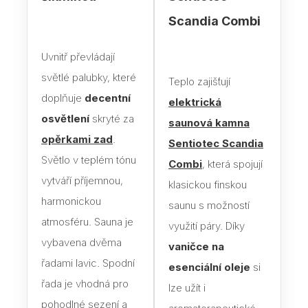
Scandia Combi
Blog
Uvnitř převládají
Rady
světlé palubky, které
Teplo zajišťují
Stav
doplňuje
decentní
elektrická
Jak 
osvětlení
skryté za
saunová kamna
opěrkami zad
.
Náv
Sentiotec Scandia
Světlo v teplém tónu
Combi
, která spojují
Stav
vytváří příjemnou,
klasickou finskou
harmonickou
saunu s možností
Dřev
výro
atmosféru. Sauna je
využití páry. Díky
vybavena dvěma
vaničce na
Aba
řadami lavic. Spodní
esenciální oleje
si
Olš
řada je vhodná pro
lze užít i
Sev
pohodlné sezení a