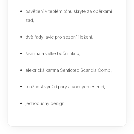
Part
osvětlení v teplém tónu skryté za opěrkami
zad,
dvě řady lavic pro sezení i ležení,
šikmina a velké boční okno,
elektrická kamna Sentiotec Scandia Combi,
možnost využití páry a vonných esencí,
jednoduchý design.