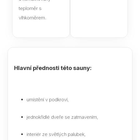
K če
teploměr s
saun
vlhkoměrem.
Jak 
páry
sau
Infr
saun
pozor
Hlavní přednosti této sauny:
výbě
Jaké
do s
umístění v podkroví,
Text
Saun
jednokřídlé dveře se zatmavením,
eleg
dopl
interiér ze světlých palubek,