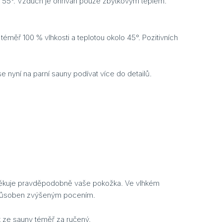
ně 55°. Vzduch je ohříván pouze zbytkovým teplem.
měř 100 % vlhkosti a teplotou okolo 45°. Pozitivních
e nyní na parní sauny podívat více do detailů.
 poděkuje pravděpodobně vaše pokožka. Ve vlhkém
 způsoben zvýšeným pocením.
ek ze sauny téměř za ručený.