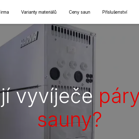
Firma
Varianty materiálů
Ceny saun
Příslušenství
jí vyvíječe
páry
sauny?