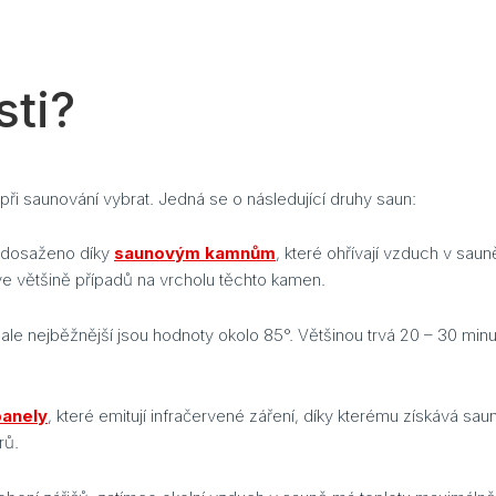
sti?
 při saunování vybrat. Jedná se o následující druhy saun:
e dosaženo díky
saunovým kamnům
, které ohřívají vzduch v saun
 většině případů na vrcholu těchto kamen.
 ale nejběžnější jsou hodnoty okolo 85°. Většinou trvá 20 – 30 min
panely
, které emitují infračervené záření, díky kterému získává sa
rů.