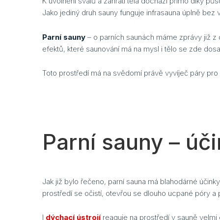
K uvolnění svalů a zahřátí těla dochází přímo díky p
Jako jediný druh sauny funguje infrasauna úplně bez v
Parní sauny
– o parních saunách máme zprávy již z d
efektů, které saunování má na mysl i tělo se zde dosa
Toto prostředí má na svědomí právě vyvíječ páry pro p
Parní sauny – úč
Jak již bylo řečeno, parní sauna má blahodárné účin
prostředí se očistí, otevřou se dlouho ucpané pór
I
dýchací ústrojí
reaguje na prostředí v sauně velmi 