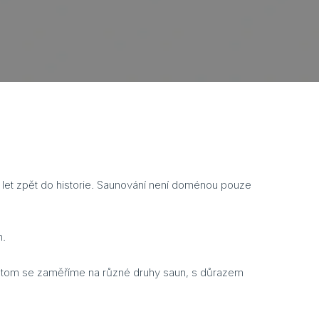
ce let zpět do historie. Saunování není doménou pouze
m.
ek. V tom se zaměříme na různé druhy saun, s důrazem