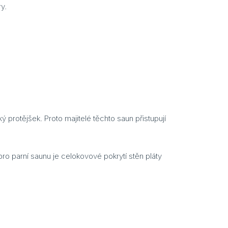
y.
 protějšek. Proto majitelé těchto saun přistupují
o parní saunu je celokovové pokrytí stěn pláty