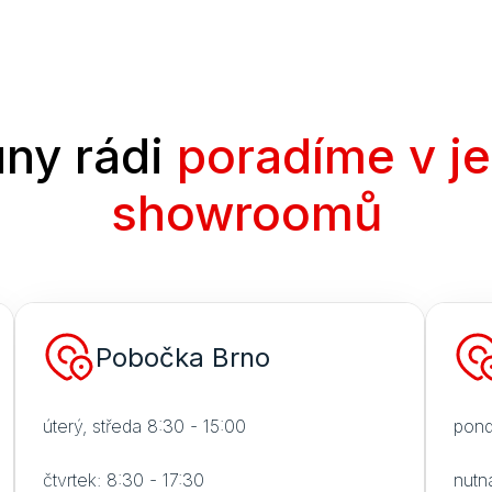
ny rádi
poradíme v j
showroomů
Pobočka Brno
úterý, středa 8:30 - 15:00
pond
čtvrtek: 8:30 - 17:30
nutn