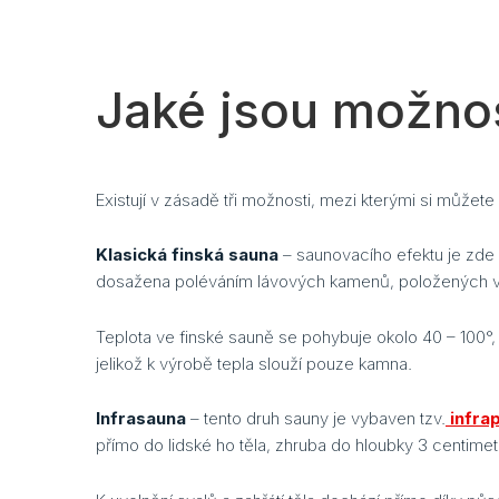
Jaké jsou možno
Existují v zásadě tři možnosti, mezi kterými si můžete
Klasická finská sauna
– saunovacího efektu je zd
dosažena poléváním lávových kamenů, položených ve
Teplota ve finské sauně se pohybuje okolo 40 – 100°,
jelikož k výrobě tepla slouží pouze kamna.
Infrasauna
– tento druh sauny je vybaven tzv.
infra
přímo do lidské ho těla, zhruba do hloubky 3 centimet