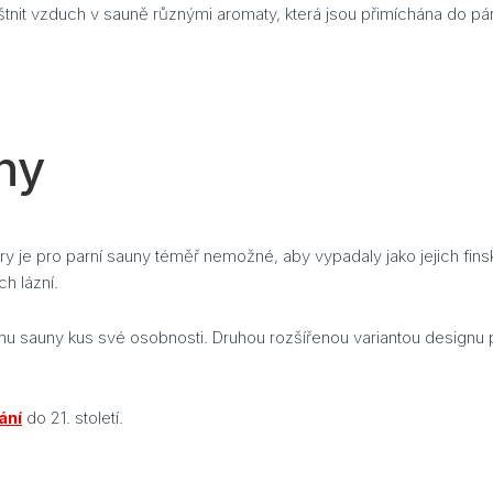
nit vzduch v sauně různými aromaty, která jsou přimíchána do pár
ny
y je pro parní sauny téměř nemožné, aby vypadaly jako jejich finský
ch lázní.
u sauny kus své osobnosti. Druhou rozšířenou variantou designu pr
ání
do 21. století.