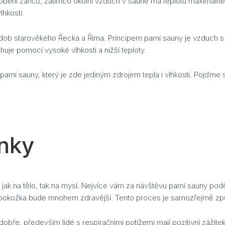
ůsobení zářičů, zatímco okolní vzduch v sauně má teplotu maximál
lhkosti.
ob starověkého Řecka a Říma. Principem parní sauny je vzduch s té
huje pomocí vysoké vlhkosti a nižší teploty.
arní sauny, který je zde jediným zdrojem tepla i vlhkosti. Pojďme s
inky
ky jak na tělo, tak na mysl. Nejvíce vám za návštěvu parní sauny
y a pokožka bude mnohem zdravější. Tento proces je samozřejmě
dobře, především lidé s respiračními potížemi mají pozitivní zážit