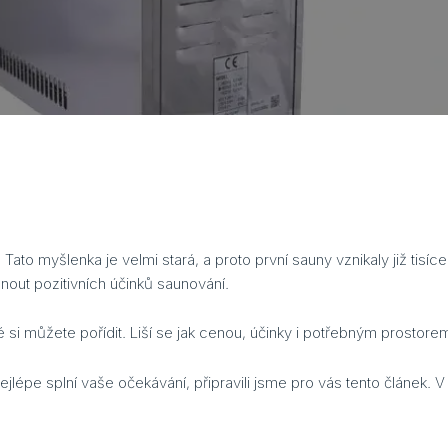
Tato myšlenka je velmi stará, a proto první sauny vznikaly již tisí
out pozitivních účinků saunování.
ré si můžete pořídit. Liší se jak cenou, účinky i potřebným prostore
á nejlépe splní vaše očekávání, připravili jsme pro vás tento člán