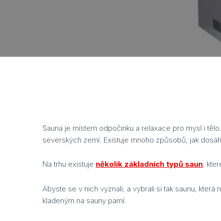
Sauna je místem odpočinku a relaxace pro mysl i tělo. 
severských zemí. Existuje mnoho způsobů, jak dosáhn
Na trhu existuje
několik základních typů saun
, kte
Abyste se v nich vyznali, a vybrali si tak saunu, kter
kladeným na sauny parní.