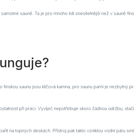
 samotné sauně. Ta je pro mnoho lidí snesitelnější než v sauně fi
funguje?
o finskou saunu jsou klíčová kamna, pro saunu parní je nezbytný prá
statnost při práci. Vyvíječ nepotřebuje skoro žádnou údržbu, stačí
řit na topných deskách. Přístroj pak takto vzniklou vodní páru sm