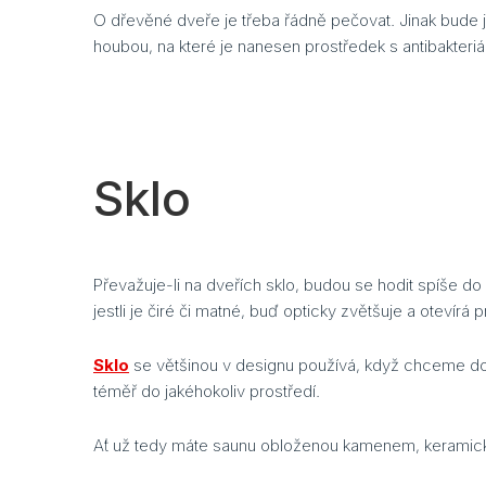
O dřevěné dveře je třeba řádně pečovat. Jinak bude
houbou, na které je nanesen prostředek s antibakteriál
Sklo
Převažuje-li na dveřích sklo, budou se hodit spíše 
jestli je čiré či matné, buď opticky zvětšuje a otevírá
Sklo
se většinou v designu používá, když chceme dod
téměř do jakéhokoliv prostředí.
Ať už tedy máte saunu obloženou kamenem, keramickým