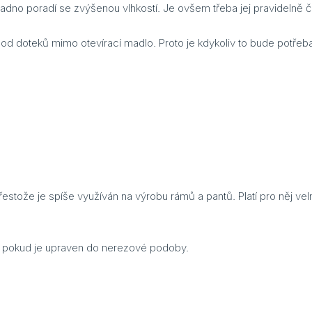
 snadno poradí se zvýšenou vlhkostí. Je ovšem třeba jej pravidelně 
d doteků mimo otevírací madlo. Proto je kdykoliv to bude potřeba
estože je spíše využíván na výrobu rámů a pantů. Platí pro něj vel
y, pokud je upraven do nerezové podoby.