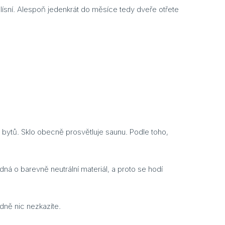
ísní. Alespoň jedenkrát do měsíce tedy dveře otřete
bytů. Sklo obecně prosvětluje saunu. Podle toho,
á o barevně neutrální materiál, a proto se hodí
dně nic nezkazíte.