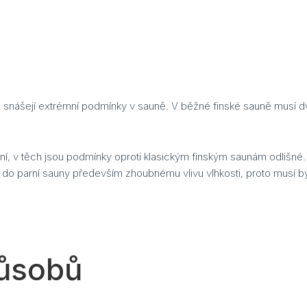
e snášejí extrémní podmínky v sauně. V běžné finské sauně musí dv
, v těch jsou podmínky oproti klasickým finským saunám odlišné. 
ře do parní sauny především zhoubnému vlivu vlhkosti, proto musí
působů