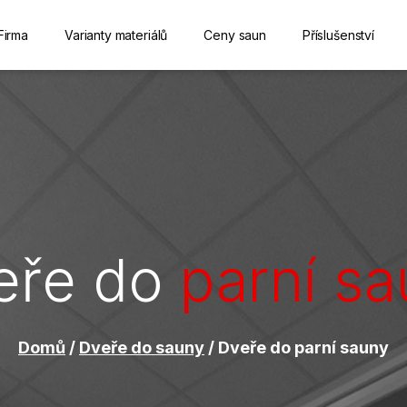
Firma
Varianty materiálů
Ceny saun
Příslušenství
eře do
parní s
Domů
/
Dveře do sauny
/ Dveře do parní sauny