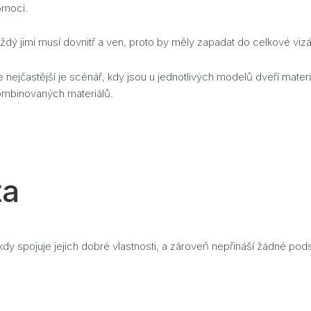
omoci.
dý jimi musí dovnitř a ven, proto by měly zapadat do celkové viz
 nejčastější je scénář, kdy jsou u jednotlivých modelů dveří mate
kombinovaných materiálů.
ta
dy spojuje jejich dobré vlastnosti, a zároveň nepřináší žádné po