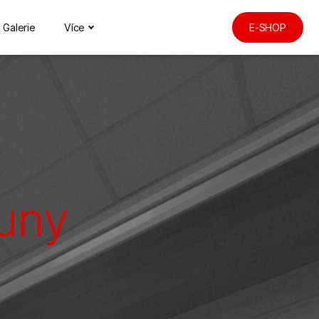
Galerie
Více
E-SHOP
auny