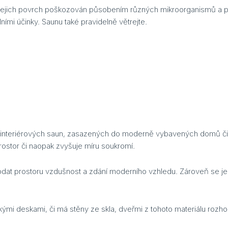
 jejich povrch poškozován působením různých mikroorganismů a pl
ními účinky. Saunu také pravidelně větrejte.
do interiérových saun, zasazených do moderně vybavených domů či 
 prostor či naopak zvyšuje míru soukromí.
at prostoru vzdušnost a zdání moderního vzhledu. Zároveň se jedn
i deskami, či má stěny ze skla, dveřmi z tohoto materiálu rozho