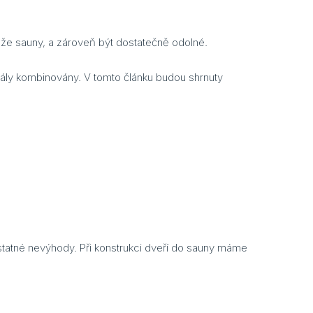
áže sauny, a zároveň být dostatečně odolné.
riály kombinovány. V tomto článku budou shrnuty
dstatné nevýhody. Při konstrukci dveří do sauny máme