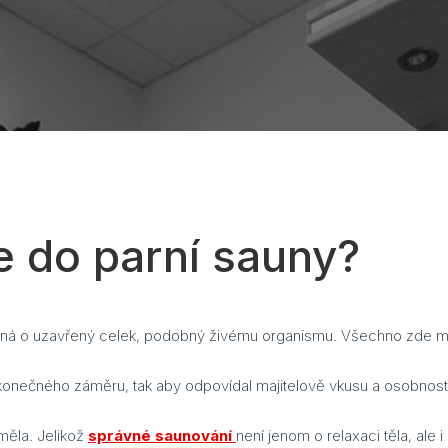
e do parní sauny?
edná o uzavřený celek, podobný živému organismu. Všechno zde musí
 konečného záměru, tak aby odpovídal majitelově vkusu a osobnost
měla. Jelikož
správné saunování
není jenom o relaxaci těla, ale 