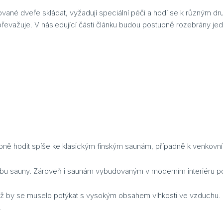
vané dveře skládat, vyžadují speciální péči a hodí se k různým 
převažuje. V následující části článku budou postupně rozebrány je
bně hodit spíše ke klasickým finským saunám, případně k venkovn
u sauny. Zároveň i saunám vybudovaným v moderním interiéru pos
likož by se muselo potýkat s vysokým obsahem vlhkosti ve vzduchu
.