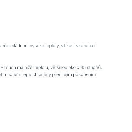
eře zvládnout vysoké teploty, vlhkost vzduchu i
Vzduch má nižší teplotu, většinou okolo 45 stupňů,
 být mnohem lépe chráněny před jejím působením.