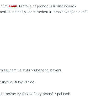
druhům
saun
. Proto je nejjednodušší přistupovat k
dnotlivé materiály, které mohou u kombinovaných dveří
ím saunám ve stylu roubeného stavení.
kytuje útulný vzhled.
. Je možné využít dveře vyrobené z palubek