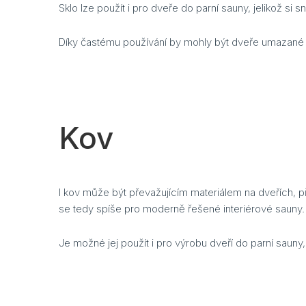
Sklo lze použít i pro dveře do parní sauny, jelikož si
Díky častému používání by mohly být dveře umazané o
Kov
I kov může být převažujícím materiálem na dveřích, př
se tedy spíše pro moderně řešené interiérové sauny.
Je možné jej použít i pro výrobu dveří do parní saun