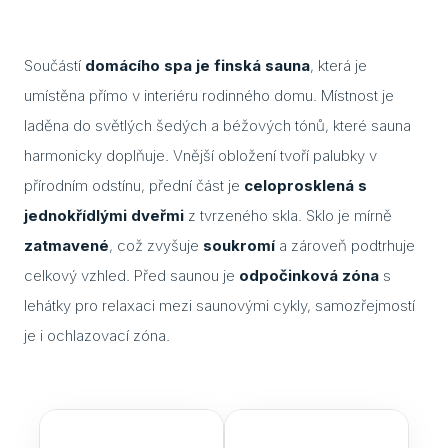
Cuvi
Součástí
domácího spa je finská sauna
, která je
Flac
umístěna přímo v interiéru rodinného domu. Místnost je
Eela
laděna do světlých šedých a béžových tónů, které sauna
Lavo
harmonicky doplňuje. Vnější obložení tvoří palubky v
přírodním odstínu, přední část je
celoprosklená s
Ceny
jednokřídlými dveřmi
z tvrzeného skla. Sklo je mírně
Přís
zatmavené
, což zvyšuje
soukromí
a zároveň podtrhuje
celkový vzhled. Před saunou je
odpočinková zóna
s
Gale
lehátky pro relaxaci mezi saunovými cykly, samozřejmostí
Kont
je i ochlazovací zóna.
Kont
Kont
Kont