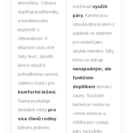
atmosféru. Výbavu
možností
využití
doplňují podhlavníky
Dveř
páry.
Kamna jsou
a kombinovaný
obestavěna krytem z
Dře
teploměr s
palubek ve stejném
Dveř
vlhkoměrem. K
provedení jako
dispozici jsou dvě
Skl
zbytek interiéru. Díky
sauny
řady lavic, spodní
tomu se stávají
lavice slouží k
nenápadným, ale
Jak 
pohodlnému sezení,
do s
funkčním
zatímco horní i pro
doplňkem
domácí
Izol
komfortní ležení.
sauny. Součástí
Sauna poskytuje
Vyba
kamen je miska na
dostatek místa
pro
Sau
vonné esence a
více členů rodiny
jak s
mřížka pro výstup
sprá
během jednoho
páry na bylinky.