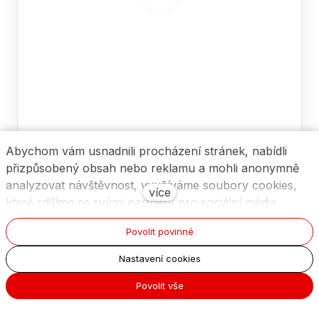
Abychom vám usnadnili procházení stránek, nabídli
přizpůsobený obsah nebo reklamu a mohli anonymně
analyzovat návštěvnost, využíváme soubory cookies,
více
které sdílíme se svými partnery pro sociální média,
inzerci a analýzu. Jejich nastavení upravíte odkazem
Povolit povinné
"Nastavení cookies" a kdykoliv jej můžete změnit v
patičce webu. Podrobnější informace najdete v našich
Nastavení cookies
Zásadách ochrany osobních údajů a používání souborů
Povolit vše
cookies. Souhlasíte s používáním cookies?