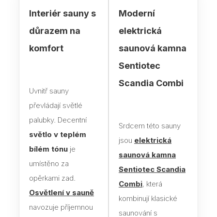
Interiér sauny s
Moderní
Blog
důrazem na
elektrická
Rady
komfort
saunová kamna
Stav
Sentiotec
Jak 
Scandia Combi
Uvnitř sauny
Náv
převládají světlé
Stav
palubky. Decentní
Srdcem této sauny
světlo v teplém
jsou
elektrická
Dřev
bílém tónu
je
saunová kamna
výro
umístěno za
Sentiotec Scandia
Aba
opěrkami zad.
Combi
, která
Osvětlení v sauně
Olš
kombinují klasické
navozuje příjemnou
saunování s
Sev