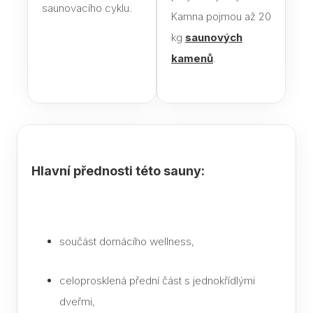
saunovacího cyklu.
K če
Kamna pojmou až 20
saun
kg
saunových
Jak 
kamenů
.
páry
sau
Infr
saun
pozor
výbě
Hlavní přednosti této sauny:
Jaké
do s
Text
součást domácího wellness,
Saun
eleg
celoprosklená přední část s jednokřídlými
dopl
dveřmi,