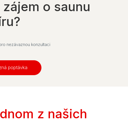
 zájem o saunu
íru?
 pro nezávaznou konzultaci
zná poptávka
ednom z našich