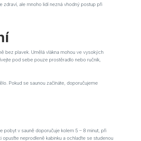
e zdraví, ale mnoho lidí nezná vhodný postup při
ní
dně bez plavek. Umělá vlákna mohou ve vysokých
žívejte pod sebe pouze prostěradlo nebo ručník,
 tělo. Pokud se saunou začínáte, doporučujeme
se pobyt v sauně doporučuje kolem 5 – 8 minut, při
sti opusťte neprodleně kabinku a ochlaďte se studenou