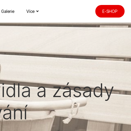
Galerie
Více
E-SHOP
vidla a zásady
ání