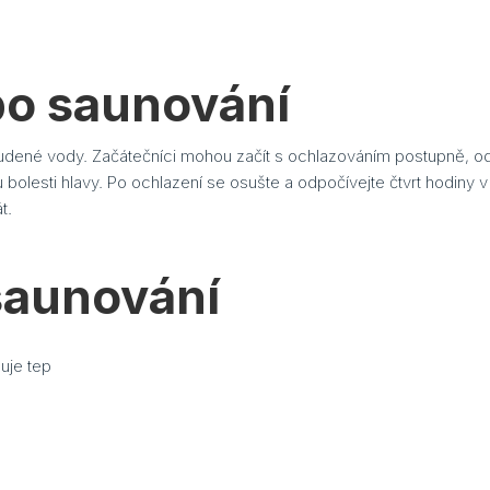
po saunování
udené vody. Začátečníci mohou začít s ochlazováním postupně, od
u bolesti hlavy. Po ochlazení se osušte a odpočívejte čtvrt hodiny
t.
saunování
luje tep