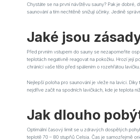
Chystáte se na první návštěvu sauny? Pak je dobré, d
saunování a tím nechtěně snižují účinky. Jedině správ
Jaké jsou zásad
Před prvním vstupem do sauny se nezapomeňte osprc
teplotách negativně reagovat na pokožku. Hrozí její 
chránící vaše tělo před spálením o rozehřátou lavičku
Nejlepší poloha pro saunování je vleže na lavici. D
nejdříve začít na spodních lavičkách, kde je teplota niž
Jak dlouho pobý
Optimální časový limit se u zdravých dospělých pohybu
teplotě 70 – 80 stupňů Celsia. Čas je samozřejmě ori