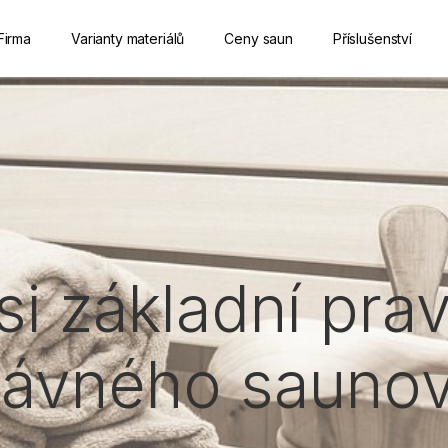
Firma
Varianty materiálů
Ceny saun
Příslušenství
i základní pra
rávného saunov