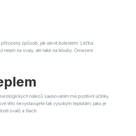
e přirozený způsob, jak ulevit bolestem. Léčba
í nejen na svaly, ale také na klouby. Omezení
teplem
eurologických nálezů saunováním má pozitivní účinky,
vé tělo nevystavujete tak vysokým teplotám, jako je
osti svalů a šlach.