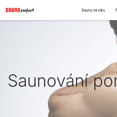
Sauny na míru
Saunování pom