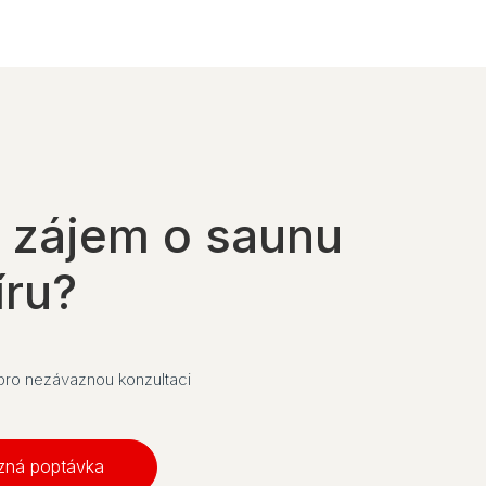
 zájem o saunu
íru?
 pro nezávaznou konzultaci
zná poptávka