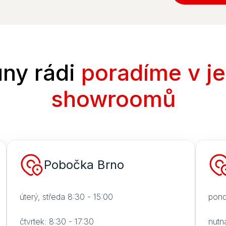
ny rádi
poradíme v j
showroomů
Pobočka Brno
úterý, středa 8:30 - 15:00
pond
čtvrtek: 8:30 - 17:30
nutn