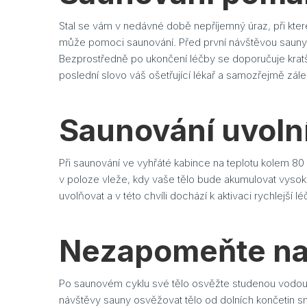
Stal se vám v nedávné době nepříjemný úraz, při kte
může pomoci saunování. Před první návštěvou sauny s
Bezprostředně po ukončení léčby se doporučuje kratší
poslední slovo váš ošetřující lékař a samozřejmě zálež
Saunování uvolní
Při saunování ve vyhřáté kabince na teplotu kolem 8
v poloze vleže, kdy vaše tělo bude akumulovat vysoko
uvolňovat a v této chvíli dochází k aktivaci rychlejší l
Nezapomeňte na 
Po saunovém cyklu své tělo osvěžte studenou vodou.
návštěvy sauny osvěžovat tělo od dolních končetin 