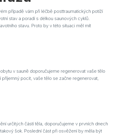
vém případě vám při léčbě posttraumatických potíží
tní stav a poradí s délkou saunových cyklů.
otního stavu. Proto by v této situaci měl mít
 pobytu v sauně doporučujeme regenerovat vaše tělo
 příjemný pocit, vaše tělo se začne regenerovat,
í určitých částí těla, doporučujeme v prvních dnech
kový šok. Poslední část při osvěžení by měla být