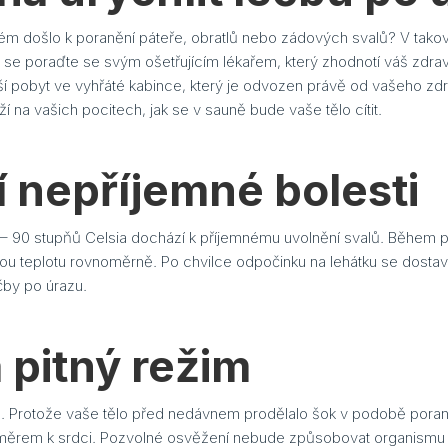
rém došlo k poranění páteře, obratlů nebo zádových svalů? V tako
e poraďte se svým ošetřujícím lékařem, který zhodnotí váš zdravo
 pobyt ve vyhřáté kabince, který je odvozen právě od vašeho zdrav
í na vašich pocitech, jak se v sauně bude vaše tělo cítit.
 nepříjemné bolesti
0 – 90 stupňů Celsia dochází k příjemnému uvolnění svalů. Během
u teplotu rovnoměrně. Po chvilce odpočinku na lehátku se dostaví
éčby po úrazu.
pitný režim
 Protože vaše tělo před nedávnem prodělalo šok v podobě poraněn
směrem k srdci. Pozvolné osvěžení nebude způsobovat organismu ta