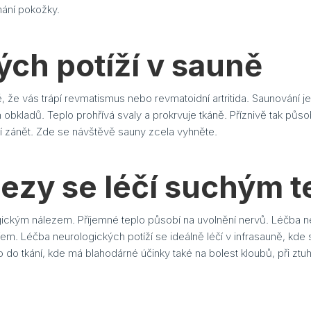
nání pokožky.
ch potíží v sauně
 že vás trápí revmatismus nebo revmatoidní artritida. Saunování j
bkladů. Teplo prohřívá svaly a prokrvuje tkáně. Příznivě tak působ
í zánět. Zde se návštěvě sauny zcela vyhněte.
lezy se léčí suchým 
ogickým nálezem. Příjemné teplo působí na uvolnění nervů. Léčba n
m. Léčba neurologických potíží se ideálně léčí v infrasauně, kde s
 do tkání, kde má blahodárné účinky také na bolest kloubů, při ztuhl