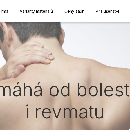
Firma
Varianty materiálů
Ceny saun
Příslušenství
áhá od bolest
i revmatu