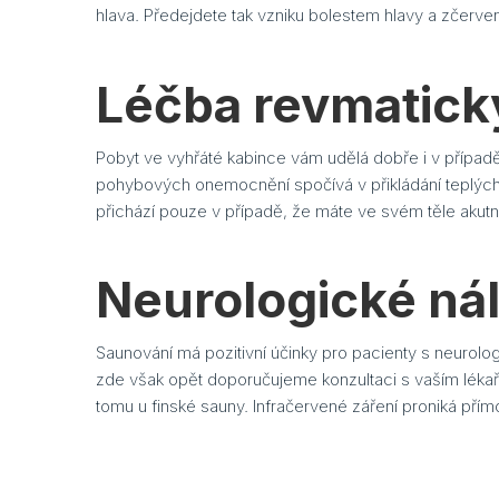
hlava. Předejdete tak vzniku bolestem hlavy a zčerve
Léčba revmatický
Pobyt ve vyhřáté kabince vám udělá dobře i v případě,
pohybových onemocnění spočívá v přikládání teplých o
přichází pouze v případě, že máte ve svém těle akutn
Neurologické ná
Saunování má pozitivní účinky pro pacienty s neurol
zde však opět doporučujeme konzultaci s vaším lékaře
tomu u finské sauny. Infračervené záření proniká přímo