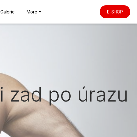
Galerie
More
E-SHOP
i zad po úrazu