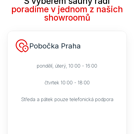
S výběrem sauny rádi
poradíme v jednom z našich
Dveř
showroomů
Dře
Dveř
Pobočka Praha
Skl
sauny
pondělí, úterý, 10:00 - 16:00
Jak 
do s
čtvrtek 10:00 - 18:00
Izol
Středa a pátek pouze telefonická podpora
Vyba
Sau
jak s
sprá