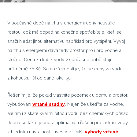
Cuvi
Flac
V současné době na trhu s energiemi ceny neustále
rostou, což má dopad na konečné spotřebitele, kteří se
Eela
snaží hledat jinou alternativu například pro vytápění. Vývoj
Lavo
na trhu s energiemi dává tedy prostor pro i pro vodné a
stočné. Cena za kubík vody v současné době stojí
Ceny
průměrně 75 Kč. Samozřejmostí je, že se ceny za vodu
Přís
z kohoutku liší od dané lokality.
Gale
Řešením je, že pokud vlastníte pozemek u domu a prostor,
Kont
vybudování
vrtané studny
. Nejen že ušetříte za vodné,
Kont
ale tím i získáte kvalitní pitnou vodu bez chemických přísad.
Jedná se tak o jedno z optimálních řešení pro získání vody
Kont
z hlediska návratnosti investice. Další
výhody vrtané
Kont