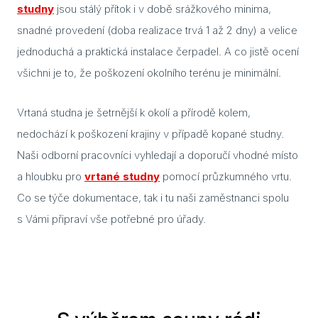
studny
jsou stálý přítok i v době srážkového minima,
snadné provedení (doba realizace trvá 1 až 2 dny) a velice
Blog
jednoduchá a praktická instalace čerpadel. A co jistě ocení
Rady
všichni je to, že poškození okolního terénu je minimální.
Stav
Vrtaná studna je šetrnější k okolí a přírodě kolem,
Jak 
nedochází k poškození krajiny v případě kopané studny.
Náv
Naši odborní pracovníci vyhledají a doporučí vhodné místo
Stav
a hloubku pro
vrtané studny
pomocí průzkumného vrtu.
Co se týče dokumentace, tak i tu naši zaměstnanci spolu
Dřev
s Vámi připraví vše potřebné pro úřady.
výro
Aba
Olš
Sev