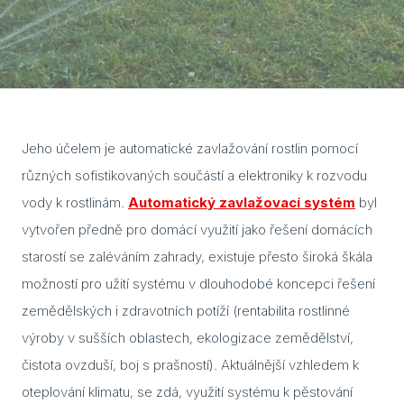
Cuvi
Flac
Eela
Lavo
Jeho účelem je automatické zavlažování rostlin pomocí
různých sofistikovaných součástí a elektroniky k rozvodu
Ceny
vody k rostlinám.
Automatický zavlažovací systém
byl
Přís
vytvořen předně pro domácí využití jako řešení domácích
Gale
starostí se zaléváním zahrady, existuje přesto široká škála
možností pro užití systému v dlouhodobé koncepci řešení
Kont
zemědělských i zdravotních potíží (rentabilita rostlinné
Kont
výroby v sušších oblastech, ekologizace zemědělství,
Kont
čistota ovzduší, boj s prašností). Aktuálnější vzhledem k
oteplování klimatu, se zdá, využití systému k pěstování
Kont