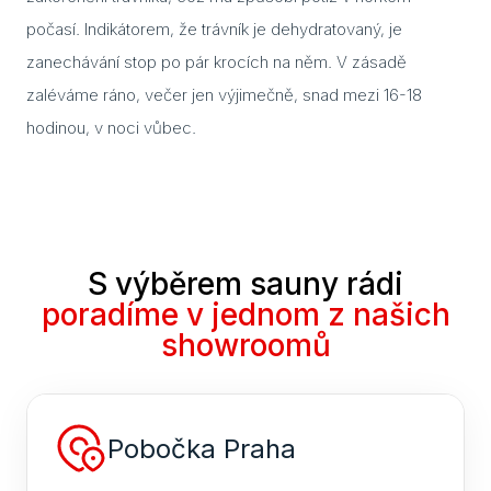
K če
počasí. Indikátorem, že trávník je dehydratovaný, je
saun
zanechávání stop po pár krocích na něm. V zásadě
Jak 
zaléváme ráno, večer jen výjimečně, snad mezi 16-18
páry
hodinou, v noci vůbec.
sau
Infr
saun
pozor
výbě
S výběrem sauny rádi
Jaké
poradíme v jednom z našich
do s
showroomů
Text
Saun
eleg
Pobočka Praha
dopl