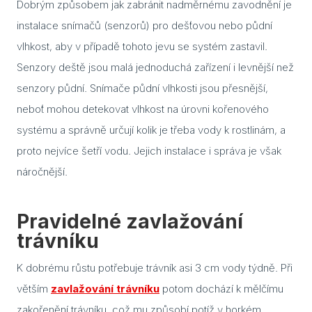
Dobrým způsobem jak zabránit nadměrnému zavodnění je
instalace snímačů (senzorů) pro dešťovou nebo půdní
Dveř
vlhkost, aby v případě tohoto jevu se systém zastavil.
Dře
Senzory deště jsou malá jednoduchá zařízení i levnější než
senzory půdní. Snímače půdní vlhkosti jsou přesnější,
Dveř
neboť mohou detekovat vlhkost na úrovni kořenového
Skl
sauny
systému a správně určují kolik je třeba vody k rostlinám, a
proto nejvíce šetří vodu. Jejich instalace i správa je však
Jak 
náročnější.
do s
Izol
Pravidelné zavlažování
trávníku
Vyba
Sau
K dobrému růstu potřebuje trávník asi 3 cm vody týdně. Při
jak s
větším
zavlažování trávníku
potom dochází k mělčímu
sprá
zakořenění trávníku, což mu způsobí potíž v horkém