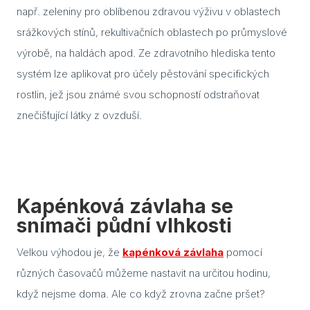
např. zeleniny pro oblíbenou zdravou výživu v oblastech
srážkových stínů, rekultivačních oblastech po průmyslové
Blog
výrobě, na haldách apod. Ze zdravotního hlediska tento
Rady
systém lze aplikovat pro účely pěstování specifických
Stav
rostlin, jež jsou známé svou schopností odstraňovat
znečišťující látky z ovzduší.
Jak 
Náv
Stav
Kapénková závlaha se
Dřev
snímači půdní vlhkosti
výro
Aba
Velkou výhodou je, že
kapénková závlaha
pomocí
různých časovačů můžeme nastavit na určitou hodinu,
Olš
když nejsme doma. Ale co když zrovna začne pršet?
Sev