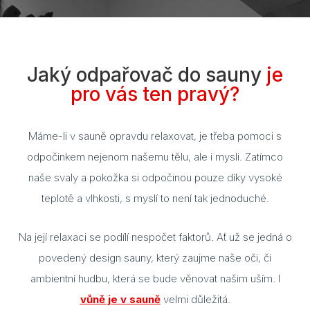
Cuvi
Flac
Jaký odpařovač do sauny
je
Eela
pro vás ten pravý?
Lavo
Máme-li v sauně opravdu relaxovat, je třeba pomoci s
Ceny
odpočinkem nejenom našemu tělu, ale i mysli. Zatímco
Přís
naše svaly a pokožka si odpočinou pouze díky vysoké
Gale
teplotě a vlhkosti, s myslí to není tak jednoduché.
Kont
Na její relaxaci se podílí nespočet faktorů. Ať už se jedná o
Kont
povedený design sauny, který zaujme naše oči, či
ambientní hudbu, která se bude věnovat našim uším. I
Kont
vůně je v sauně
velmi důležitá.
Kont