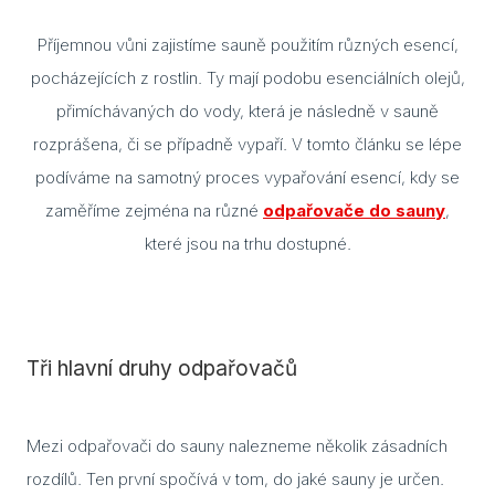
Příjemnou vůni zajistíme sauně použitím různých esencí,
Blog
pocházejících z rostlin. Ty mají podobu esenciálních olejů,
Rady
přimíchávaných do vody, která je následně v sauně
rozprášena, či se případně vypaří. V tomto článku se lépe
Stav
podíváme na samotný proces vypařování esencí, kdy se
Jak 
zaměříme zejména na různé
odpařovače do sauny
,
Náv
které jsou na trhu dostupné.
Stav
Dřev
výro
Tři hlavní druhy odpařovačů
Aba
Olš
Mezi odpařovači do sauny nalezneme několik zásadních
rozdílů. Ten první spočívá v tom, do jaké sauny je určen.
Sev