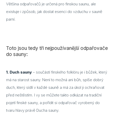
Většina odpařovačů je určená pro finskou saunu, ale
existuje i způsob, jak dostat esenci do vzduchu v sauně
Dveř
parní.
Dře
Dveř
Skl
sauny
Toto jsou tedy tři nejpoužívanější odpařovače
do sauny:
Jak 
do s
1. Duch sauny
– součástí finského folklóru je i bůžek, který
Izol
má na starost sauny. Není to možná ani bůh, spíše dobrý
Vyba
duch, který sídlí v každé sauně a má za úkol ji ochraňovat
před neštěstím. I vy se můžete takto odkázat na tradiční
Sau
jak s
pojetí finské sauny, a pořídit si odpařovač vyrobený do
sprá
tvaru hlavy právě Ducha sauny.