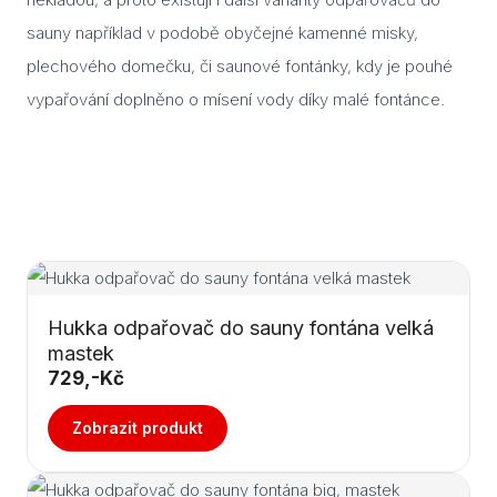
Part
sauny například v podobě obyčejné kamenné misky,
plechového domečku, či saunové fontánky, kdy je pouhé
vypařování doplněno o mísení vody díky malé fontánce.
Hukka odpařovač do sauny fontána velká
mastek
729,-Kč
Zobrazit produkt