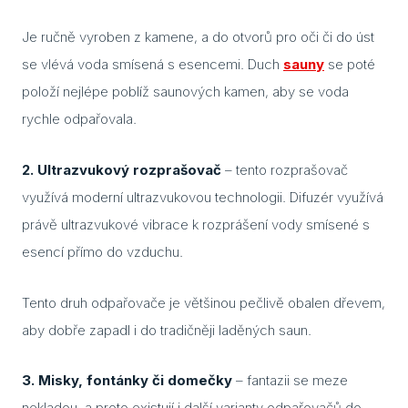
K če
saun
Je ručně vyroben z kamene, a do otvorů pro oči či do úst
se vlévá voda smísená s esencemi. Duch
sauny
se poté
Jak 
páry
položí nejlépe poblíž saunových kamen, aby se voda
sau
rychle odpařovala.
Infr
saun
2. Ultrazvukový rozprašovač
– tento rozprašovač
pozor
využívá moderní ultrazvukovou technologii. Difuzér využívá
výbě
právě ultrazvukové vibrace k rozprášení vody smísené s
Jaké
esencí přímo do vzduchu.
do s
Text
Tento druh odpařovače je většinou pečlivě obalen dřevem,
aby dobře zapadl i do tradičněji laděných saun.
Saun
eleg
dopl
3. Misky, fontánky či domečky
– fantazii se meze
nekladou, a proto existují i další varianty odpařovačů do