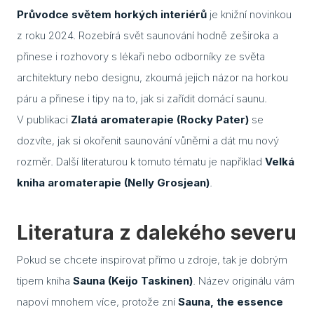
Part
Průvodce světem horkých interiérů
je knižní novinkou
z roku 2024. Rozebírá svět saunování hodně zeširoka a
přinese i rozhovory s lékaři nebo odborníky ze světa
architektury nebo designu, zkoumá jejich názor na horkou
páru a přinese i tipy na to, jak si zařídit domácí saunu.
V publikaci
Zlatá aromaterapie (Rocky Pater)
se
dozvíte, jak si okořenit saunování vůněmi a dát mu nový
rozměr. Další literaturou k tomuto tématu je například
Velká
kniha aromaterapie (Nelly Grosjean)
.
Literatura z dalekého severu
Pokud se chcete inspirovat přímo u zdroje, tak je dobrým
tipem kniha
Sauna (Keijo Taskinen)
. Název originálu vám
napoví mnohem více, protože zní
Sauna, the essence