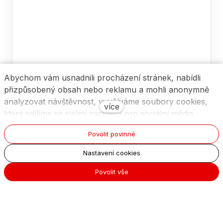
Abychom vám usnadnili procházení stránek, nabídli
přizpůsobený obsah nebo reklamu a mohli anonymně
analyzovat návštěvnost, využíváme soubory cookies,
více
které sdílíme se svými partnery pro sociální média,
inzerci a analýzu. Jejich nastavení upravíte odkazem
Povolit povinné
"Nastavení cookies" a kdykoliv jej můžete změnit v
patičce webu. Podrobnější informace najdete v našich
Nastavení cookies
Zásadách ochrany osobních údajů a používání souborů
Povolit vše
cookies. Souhlasíte s používáním cookies?