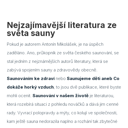
Blog
Nejzajímavější literatura ze
Rady
světa sauny
Stav
Pokud je autorem Antonín Mikolášek, je na úspěch
Jak 
zaděláno. Ano, průkopník ze světa českého saunování, se
Náv
stal jedním z nejznámějších autorů literatury, která se
zabývá spojením sauny a zdravovědy obecně.
Stav
Saunováním ke zdraví
nebo
Saunujeme děti aneb Co
Dřev
dokáže horký vzduch
, to jsou dvě publikace, které byste
výro
mohli ocenit.
Saunování v našem životě
je literaturou,
Aba
která rozebírá situaci z pohledu nováčků a dává jim cenné
rady. Vyvrací polopravdy a mýty, co kolují ve společnosti,
Olš
kam ještě sauna nedorazila naplno a rozhání tak zbytečné
Sev