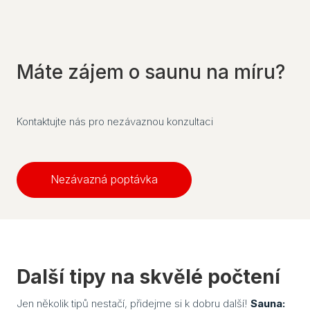
K če
saun
Jak 
Máte zájem o saunu na míru?
páry
sau
Infr
Kontaktujte nás pro nezávaznou konzultaci
saun
pozor
výbě
Nezávazná poptávka
Jaké
do s
Text
Saun
eleg
Další tipy na skvělé počtení
dopl
Jen několik tipů nestačí, přidejme si k dobru další!
Sauna: