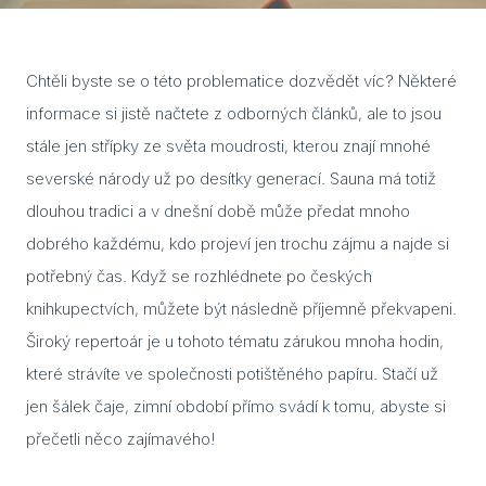
Cuvi
Flac
Chtěli byste se o této problematice dozvědět víc? Některé
informace si jistě načtete z odborných článků, ale to jsou
Eela
stále jen střípky ze světa moudrosti, kterou znají mnohé
Lavo
severské národy už po desítky generací. Sauna má totiž
dlouhou tradici a v dnešní době může předat mnoho
Ceny
dobrého každému, kdo projeví jen trochu zájmu a najde si
Přís
potřebný čas. Když se rozhlédnete po českých
Gale
knihkupectvích, můžete být následně příjemně překvapeni.
Široký repertoár je u tohoto tématu zárukou mnoha hodin,
Kont
které strávíte ve společnosti potištěného papíru. Stačí už
Kont
jen šálek čaje, zimní období přímo svádí k tomu, abyste si
Kont
přečetli něco zajímavého!
Kont