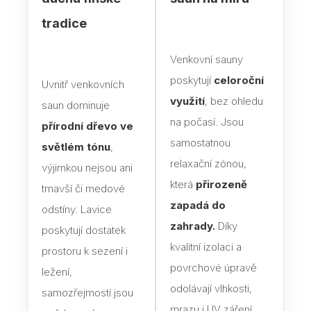
tradice
Blog
Venkovní sauny
Rady
poskytují
celoroční
Uvnitř venkovních
Stav
využití
, bez ohledu
saun dominuje
Jak 
na počasí. Jsou
přírodní dřevo ve
samostatnou
Náv
světlém tónu
,
relaxační zónou,
výjimkou nejsou ani
Stav
která
přirozeně
tmavší či medové
zapadá do
Dřev
odstíny. Lavice
výro
zahrady.
Díky
poskytují dostatek
kvalitní izolaci a
prostoru k sezení i
Aba
povrchové úpravě
ležení,
Olš
odolávají vlhkosti,
samozřejmostí jsou
Sev
mrazu i UV záření.