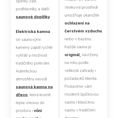
opěrky zad,
Venkovní prostředí
podhlavníky a další
Dveř
umožňuje okamžité
saunové doplňky
.
ochlazení na
Dře
čerstvém vzduchu
Elektrická kamna
Dveř
nebo v bazénu.
se saunovými
Skl
Každá sauna je
kameny zajistí rychlé
sauny
originál,
navržený
vyhřátí a možnost
na míru podle
Jak 
tradičního polévání.
do s
velikosti zahrady i
Autentickou
požadavků klienta.
atmosféru navodí
Izol
Postavíme vám
saunová kamna na
Vyba
moderní špičkovou
dřevo
, která kromě
Sau
saunu i klasickou
tepla vnesou do
jak s
saunu v tradičním
prostoru i
vůni
sprá
designu.