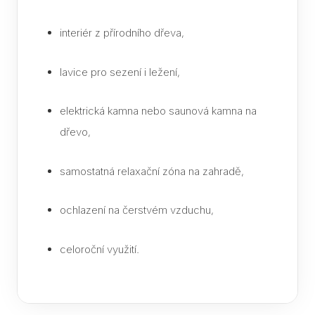
Part
interiér z přírodního dřeva,
lavice pro sezení i ležení,
elektrická kamna nebo saunová kamna na
dřevo,
samostatná relaxační zóna na zahradě,
ochlazení na čerstvém vzduchu,
celoroční využití.