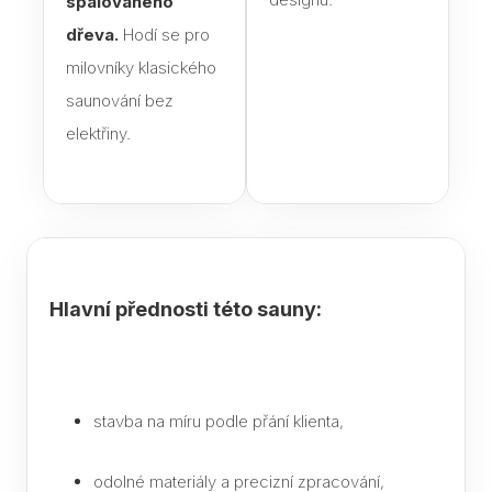
spalovaného
K če
dřeva.
Hodí se pro
saun
milovníky klasického
Jak 
saunování bez
páry
elektřiny.
sau
Infr
saun
pozor
výbě
Jaké
Hlavní přednosti této sauny:
do s
Text
Saun
stavba na míru podle přání klienta,
eleg
dopl
odolné materiály a precizní zpracování,