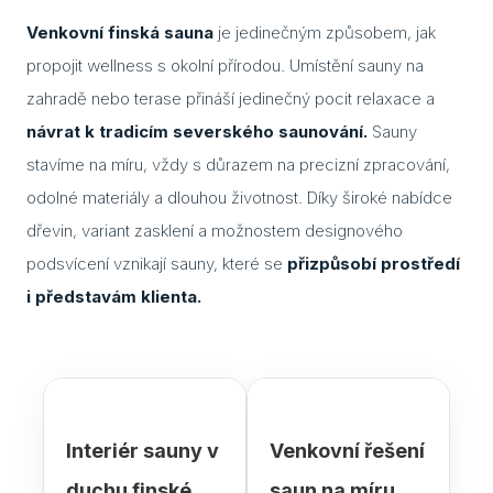
Venkovní finská sauna
je jedinečným způsobem, jak
Cuvi
propojit wellness s okolní přírodou. Umístění sauny na
Flac
zahradě nebo terase přináší jedinečný pocit relaxace a
Eela
návrat k tradicím severského saunování.
Sauny
stavíme na míru, vždy s důrazem na precizní zpracování,
Lavo
odolné materiály a dlouhou životnost. Díky široké nabídce
Ceny
dřevin, variant zasklení a možnostem designového
podsvícení vznikají sauny, které se
přizpůsobí prostředí
Přís
i představám klienta.
Gale
Kont
Kont
Kont
Interiér sauny v
Venkovní řešení
Kont
duchu finské
saun na míru