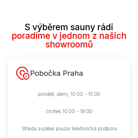
Dveř
S výběrem sauny rádi
Dře
poradíme v jednom z našich
Dveř
showroomů
Skl
sauny
Pobočka Praha
Jak 
do s
Izol
pondělí, úterý, 10:00 - 16:00
Vyba
čtvrtek 10:00 - 18:00
Sau
jak s
Středa a pátek pouze telefonická podpora
sprá