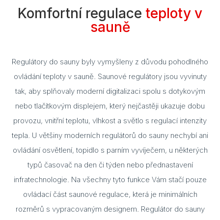
Komfortní regulace
teploty v
Cuvi
sauně
Flac
Eela
Regulátory do sauny byly vymyšleny z důvodu pohodlného
Lavo
ovládání teploty v sauně. Saunové regulátory jsou vyvinuty
tak, aby splňovaly moderní digitalizaci spolu s dotykovým
Ceny
nebo tlačítkovým displejem, který nejčastěji ukazuje dobu
Přís
provozu, vnitřní teplotu, vlhkost a světlo s regulací intenzity
tepla. U většiny moderních regulátorů do sauny nechybí ani
Gale
ovládání osvětlení, topidlo s parním vyvíječem, u některých
Kont
typů časovač na den či týden nebo přednastavení
Kont
infratechnologie. Na všechny tyto funkce Vám stačí pouze
ovládací část saunové regulace, která je minimálních
Kont
rozměrů s vypracovaným designem. Regulátor do sauny
Kont