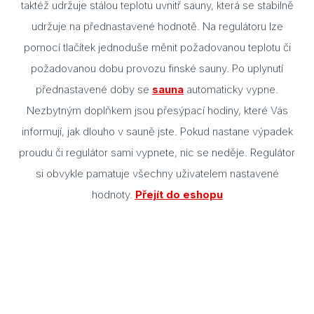
taktéž udržuje stálou teplotu uvnitř sauny, která se stabilně
udržuje na přednastavené hodnotě. Na regulátoru lze
Blog
pomocí tlačítek jednoduše měnit požadovanou teplotu či
Rady
požadovanou dobu provozu finské sauny. Po uplynutí
přednastavené doby se
sauna
automaticky vypne.
Stav
Nezbytným doplňkem jsou přesýpací hodiny, které Vás
Jak 
informují, jak dlouho v sauně jste. Pokud nastane výpadek
Náv
proudu či regulátor sami vypnete, nic se neděje. Regulátor
Stav
si obvykle pamatuje všechny uživatelem nastavené
hodnoty.
Přejít do eshopu
Dřev
výro
Aba
Olš
Sev