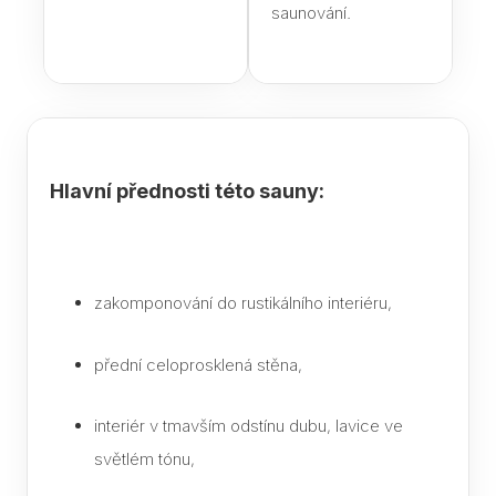
saunování.
K če
saun
Jak 
páry
sau
Infr
Hlavní přednosti této sauny:
saun
pozor
výbě
Jaké
zakomponování do rustikálního interiéru,
do s
přední celoprosklená stěna,
Text
Saun
interiér v tmavším odstínu dubu, lavice ve
eleg
dopl
světlém tónu,