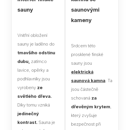
sauny
saunovými
Blog
kameny
Rady
Vnitřní obložení
Stav
sauny je laděno do
Srdcem této
Jak 
tmavšího odstínu
prosklené finské
Náv
dubu,
zatímco
sauny jsou
lavice, opěrky a
Stav
elektrická
podhlavníky jsou
saunová kamna
. Ta
Dřev
vyrobeny
ze
jsou částečně
výro
světlého dřeva.
schovaná
za
Díky tomu vzniká
Aba
dřevěným krytem
,
jedinečný
který zvyšuje
Olš
kontrast.
Sauna je
bezpečnost při
Sev