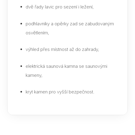
Part
dvě řady lavic pro sezení i ležení,
podhlavníky a opěrky zad se zabudovaným
osvětlením,
výhled přes místnost až do zahrady,
elektrická saunová kamna se saunovými
kameny,
kryt kamen pro vyšší bezpečnost.