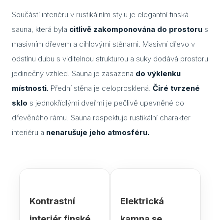
Součástí interiéru v rustikálním stylu je elegantní finská
Cuvi
sauna, která byla
citlivě zakomponována do prostoru
s
Flac
masivním dřevem a cihlovými stěnami. Masivní dřevo v
Eela
odstínu dubu s viditelnou strukturou a suky dodává prostoru
jedinečný vzhled. Sauna je zasazena
do výklenku
Lavo
místnosti.
Přední stěna je celoprosklená.
Čiré tvrzené
Ceny
sklo
s jednokřídlými dveřmi je pečlivě upevněné do
dřevěného rámu. Sauna respektuje rustikální charakter
Přís
interiéru a
nenarušuje jeho atmosféru.
Gale
Kont
Kont
Kont
Kontrastní
Elektrická
Kont
interiér finské
kamna se