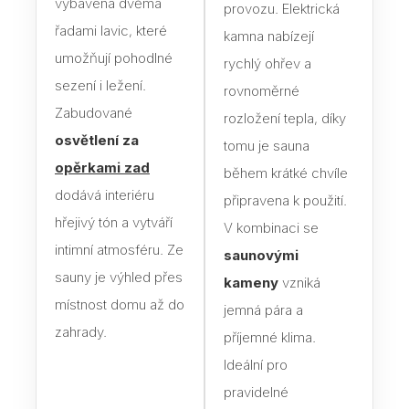
vybavena dvěma
provozu. Elektrická
řadami lavic, které
kamna nabízejí
Dveř
umožňují pohodlné
rychlý ohřev a
Dře
sezení i ležení.
rovnoměrné
Zabudované
Dveř
rozložení tepla, díky
osvětlení za
tomu je sauna
Skl
opěrkami zad
sauny
během krátké chvíle
dodává interiéru
připravena k použití.
Jak 
hřejivý tón a vytváří
V kombinaci se
do s
intimní atmosféru. Ze
saunovými
Izol
sauny je výhled přes
kameny
vzniká
místnost domu až do
jemná pára a
Vyba
zahrady.
příjemné klima.
Sau
Ideální pro
jak s
sprá
pravidelné