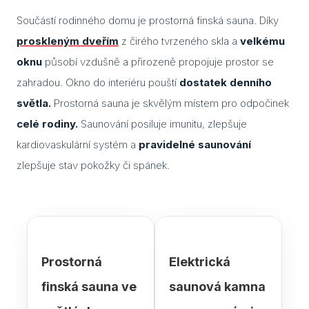
Součástí rodinného domu je prostorná finská sauna. Díky
Cuvi
proskleným dveřím
z čirého tvrzeného skla a
velkému
Flac
oknu
působí vzdušně a přirozeně propojuje prostor se
Eela
zahradou. Okno do interiéru pouští
dostatek denního
světla.
Prostorná sauna je skvělým místem pro odpočinek
Lavo
celé rodiny.
Saunování posiluje imunitu, zlepšuje
Ceny
kardiovaskulární systém a
pravidelné saunování
zlepšuje stav pokožky či spánek.
Přís
Gale
Kont
Kont
Prostorná
Elektrická
Kont
finská sauna ve
saunová kamna
Kont