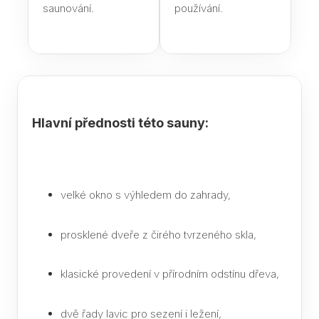
saunování.
používání.
K če
saun
Jak 
páry
sau
Infr
Hlavní přednosti této sauny:
saun
pozor
výbě
Jaké
velké okno s výhledem do zahrady,
do s
prosklené dveře z čirého tvrzeného skla,
Text
Saun
klasické provedení v přírodním odstínu dřeva,
eleg
dopl
dvě řady lavic pro sezení i ležení,