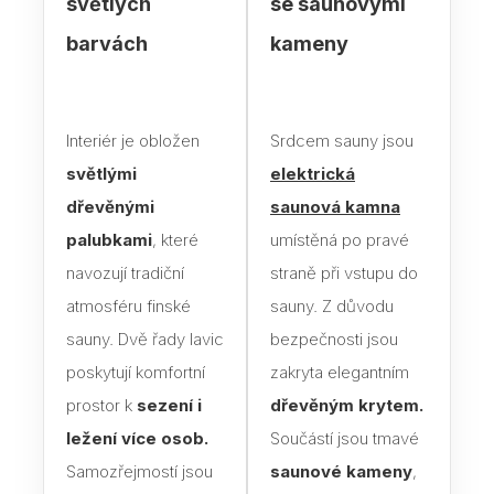
světlých
se saunovými
barvách
kameny
Blog
Rady
Interiér je obložen
Srdcem sauny jsou
Stav
světlými
elektrická
Jak 
dřevěnými
saunová kamna
Náv
palubkami
, které
umístěná po pravé
Stav
navozují tradiční
straně při vstupu do
atmosféru finské
sauny. Z důvodu
Dřev
sauny. Dvě řady lavic
bezpečnosti jsou
výro
poskytují komfortní
zakryta elegantním
Aba
prostor k
sezení i
dřevěným krytem.
ležení více osob.
Součástí jsou tmavé
Olš
Samozřejmostí jsou
saunové kameny
,
Sev