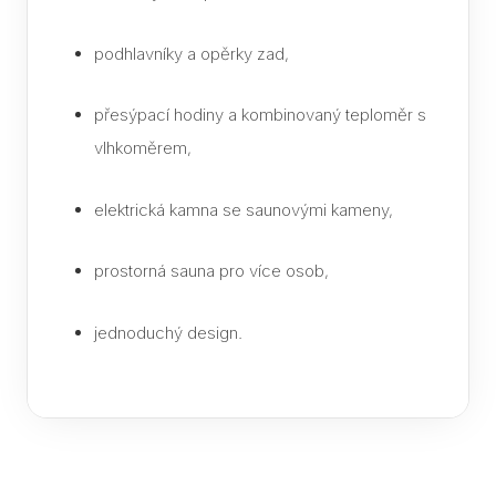
Part
podhlavníky a opěrky zad,
přesýpací hodiny a kombinovaný teploměr s
vlhkoměrem,
elektrická kamna se saunovými kameny,
prostorná sauna pro více osob,
jednoduchý design.