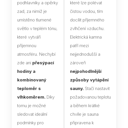
podhlavníky a opěrky
které lze polévat
zad, za nimiž je
čistou vodou, tím
Dveř
umístěno tlumené
docílit příjemného
Dře
světlo v teplém tónu,
zvlhčení vzduchu.
Dveř
které vytváří
Elektrická kamna
příjemnou
patří mezi
Skl
sauny
atmosféru. Nechybí
nejjednodušší a
zde ani
přesýpací
zároveň
Jak 
hodiny a
nejpohodlnější
do s
kombinovaný
způsoby vytápění
Izol
teploměr s
sauny.
Stačí nastavit
vlhkoměrem.
Díky
požadovanou teplotu
Vyba
tomu je možné
a během krátké
Sau
sledovat ideální
chvíle je sauna
jak s
sprá
podmínky pro
připravena k