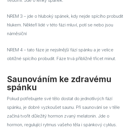
vědomí. Jde o lehký spánek.
K če
saun
NREM 3 – jde o hluboký spánek, kdy nejde spícího probudit
Jak 
hlukem. Někteří lidé v této fázi mluví, potí se nebo jsou
páry
náměsíční
sau
Infr
NREM 4 – tato fáze je nejsilnější fází spánku a je velice
saun
obtížné spícího probudit. Fáze trvá přibližně třicet minut.
pozor
výbě
Saunováním ke zdravému
Jaké
do s
spánku
Text
Pokud potřebujete své tělo dostat do jednotlivých fází
spánku, je dobré vyzkoušet saunu. Při saunování se v těle
Saun
eleg
začíná tvořit důležitý hormon zvaný melatonin. Jde o
dopl
hormon, regulující rytmus vašeho těla i spánkový cyklus.