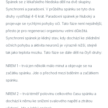
Spánek se z lékařského hlediska dělí na dvě skupiny.
Synchronní a paradoxní. V průběhu spánku se tyto dva
Dveř
druhy vystřídají 4-6 krát. Paradoxní spánek je hluboký a
Dře
projevuje se rychlými pohyby očí. Tato fáze není nejsilnější,
přesto je pro regeneraci organismu velmi důležitá.
Dveř
Synchronní spánek je klidný stav, kdy dochází ke zklidnění
Skl
sauny
očních pohybu a aktivita neuronů je výrazně nižší, stejně
tak jako teplota mozku. Tato fáze se dále dělí na čtyři druhy:
Jak 
do s
NREM 1 – trvá jen několik málo minut a objevuje se na
Izol
začátku spánku. Jde o přechod mezi bděním a začátkem
spánku.
Vyba
Sau
NREM 2 – trvá téměř polovinu celkového času spánku a
jak s
dochází k němu ke snížení svalového napětí a ztrátou
sprá