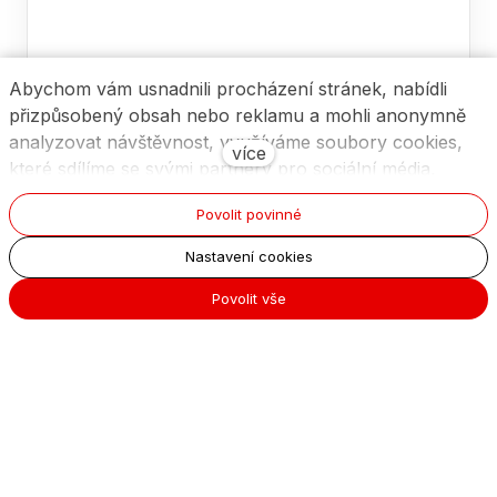
Abychom vám usnadnili procházení stránek, nabídli
přizpůsobený obsah nebo reklamu a mohli anonymně
analyzovat návštěvnost, využíváme soubory cookies,
více
které sdílíme se svými partnery pro sociální média,
inzerci a analýzu. Jejich nastavení upravíte odkazem
Povolit povinné
"Nastavení cookies" a kdykoliv jej můžete změnit v
patičce webu. Podrobnější informace najdete v našich
Nastavení cookies
Zásadách ochrany osobních údajů a používání souborů
Povolit vše
cookies. Souhlasíte s používáním cookies?