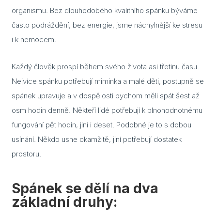
organismu. Bez dlouhodobého kvalitního spánku býváme
Blog
často podráždění, bez energie, jsme náchylnější ke stresu
i k nemocem.
Rady
Stav
Každý člověk prospí během svého života asi třetinu času.
Nejvíce spánku potřebují miminka a malé děti, postupně se
Jak 
spánek upravuje a v dospělosti bychom měli spát šest až
Náv
osm hodin denně. Někteří lidé potřebují k plnohodnotnému
Stav
fungování pět hodin, jiní i deset. Podobné je to s dobou
usínání. Někdo usne okamžitě, jiní potřebují dostatek
Dřev
prostoru.
výro
Aba
Spánek se dělí na dva
Olš
základní druhy:
Sev