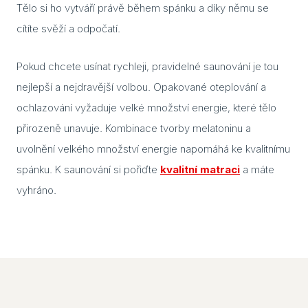
Part
Tělo si ho vytváří právě během spánku a díky němu se
cítíte svěží a odpočatí.
Pokud chcete usínat rychleji, pravidelné saunování je tou
nejlepší a nejdravější volbou. Opakované oteplování a
ochlazování vyžaduje velké množství energie, které tělo
přirozeně unavuje. Kombinace tvorby melatoninu a
uvolnění velkého množství energie napomáhá ke kvalitnímu
spánku. K saunování si pořiďte
kvalitní matraci
a máte
vyhráno.