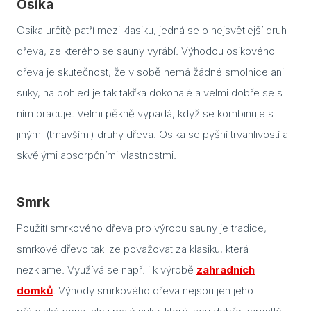
Osika
Osika určitě patří mezi klasiku, jedná se o nejsvětlejší druh
Dveř
dřeva, ze kterého se sauny vyrábí. Výhodou osikového
Dře
dřeva je skutečnost, že v sobě nemá žádné smolnice ani
Dveř
suky, na pohled je tak takřka dokonalé a velmi dobře se s
ním pracuje. Velmi pěkně vypadá, když se kombinuje s
Skl
sauny
jinými (tmavšími) druhy dřeva. Osika se pyšní trvanlivostí a
skvělými absorpčními vlastnostmi.
Jak 
do s
Smrk
Izol
Použití smrkového dřeva pro výrobu sauny je tradice,
Vyba
smrkové dřevo tak lze považovat za klasiku, která
Sau
nezklame. Využívá se např. i k výrobě
zahradních
jak s
domků
. Výhody smrkového dřeva nejsou jen jeho
sprá