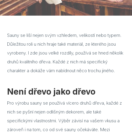
Cuvi
Flac
Eela
Sauny se liší nejen svým vzhledem, velikostí nebo typem.
Důležitou roli u nich hraje také materiál, ze kterého jsou
Lavo
vyrobeny. I zde jsou velké rozdíly, používá se hned několik
Ceny
druhů kvalitního dřeva. Každé z nich má specifický
charakter a dokáže vám nabídnout něco trochu jiného.
Přís
Gale
Není dřevo jako dřevo
Kont
Pro výrobu sauny se používá vícero druhů dřeva, každé z
Kont
nich se pyšní nejen odlišným dekorem, ale také
Kont
specifickými vlastnostmi. Výběr závisí na vašem vkusu a
zároveň i na tom, co od své sauny očekáváte. Mezi
Kont