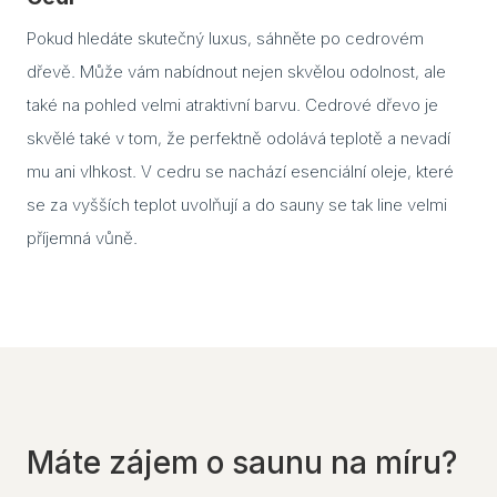
Part
Pokud hledáte skutečný luxus, sáhněte po cedrovém
dřevě. Může vám nabídnout nejen skvělou odolnost, ale
také na pohled velmi atraktivní barvu. Cedrové dřevo je
skvělé také v tom, že perfektně odolává teplotě a nevadí
mu ani vlhkost. V cedru se nachází esenciální oleje, které
se za vyšších teplot uvolňují a do sauny se tak line velmi
příjemná vůně.
Máte zájem o saunu na míru?