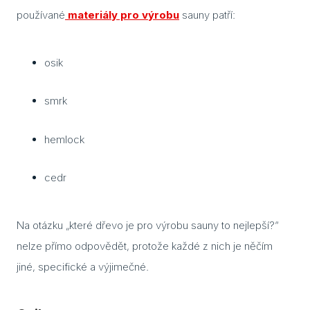
používané
materiály pro výrobu
sauny patří:
Blog
Rady
osik
Stav
smrk
Jak 
hemlock
Náv
Stav
cedr
Dřev
výro
Na otázku „které dřevo je pro výrobu sauny to nejlepší?“
nelze přímo odpovědět, protože každé z nich je něčím
Aba
jiné, specifické a výjimečné.
Olš
Sev