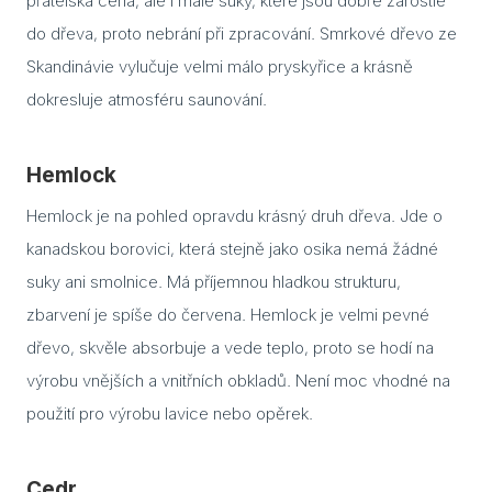
přátelská cena, ale i malé suky, které jsou dobře zarostlé
K če
do dřeva, proto nebrání při zpracování. Smrkové dřevo ze
saun
Skandinávie vylučuje velmi málo pryskyřice a krásně
Jak 
dokresluje atmosféru saunování.
páry
sau
Hemlock
Infr
saun
Hemlock je na pohled opravdu krásný druh dřeva. Jde o
pozor
kanadskou borovici, která stejně jako osika nemá žádné
výbě
suky ani smolnice. Má příjemnou hladkou strukturu,
Jaké
zbarvení je spíše do červena. Hemlock je velmi pevné
do s
dřevo, skvěle absorbuje a vede teplo, proto se hodí na
Text
výrobu vnějších a vnitřních obkladů. Není moc vhodné na
Saun
použití pro výrobu lavice nebo opěrek.
eleg
dopl
Cedr