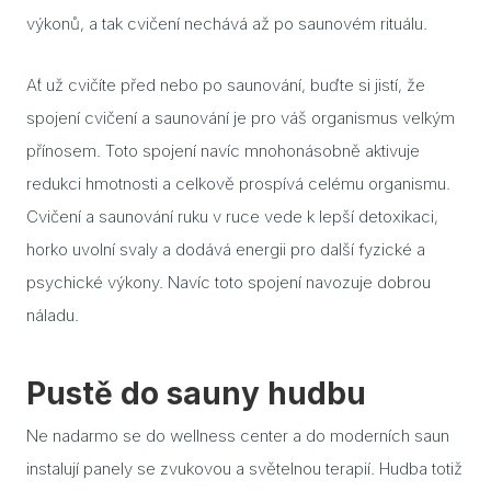
výkonů, a tak cvičení nechává až po saunovém rituálu.
Blog
Ať už cvičíte před nebo po saunování, buďte si jistí, že
Rady
spojení cvičení a saunování je pro váš organismus velkým
Stav
přínosem. Toto spojení navíc mnohonásobně aktivuje
redukci hmotnosti a celkově prospívá celému organismu.
Jak 
Cvičení a saunování ruku v ruce vede k lepší detoxikaci,
Náv
horko uvolní svaly a dodává energii pro další fyzické a
Stav
psychické výkony. Navíc toto spojení navozuje dobrou
náladu.
Dřev
výro
Pustě do sauny hudbu
Aba
Ne nadarmo se do wellness center a do moderních saun
Olš
instalují panely se zvukovou a světelnou terapií. Hudba totiž
Sev