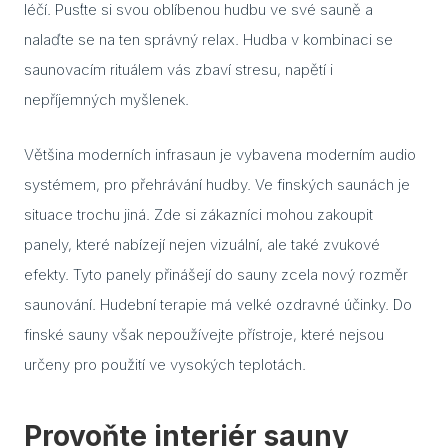
léčí. Pusťte si svou oblíbenou hudbu ve své sauně a
nalaďte se na ten správný relax. Hudba v kombinaci se
Dveř
saunovacím rituálem vás zbaví stresu, napětí i
Dře
nepříjemných myšlenek.
Dveř
Většina moderních infrasaun je vybavena moderním audio
Skl
systémem, pro přehrávání hudby. Ve finských saunách je
sauny
situace trochu jiná. Zde si zákazníci mohou zakoupit
Jak 
panely, které nabízejí nejen vizuální, ale také zvukové
do s
efekty. Tyto panely přinášejí do sauny zcela nový rozměr
Izol
saunování. Hudební terapie má velké ozdravné účinky. Do
finské sauny však nepoužívejte přístroje, které nejsou
Vyba
určeny pro použití ve vysokých teplotách.
Sau
jak s
sprá
Provoňte interiér sauny