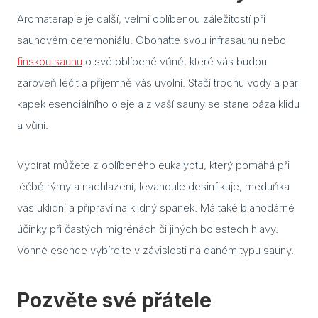
K če
Aromaterapie je další, velmi oblíbenou záležitostí při
saun
saunovém ceremoniálu. Obohaťte svou infrasaunu nebo
Jak 
finskou saunu
o své oblíbené vůně, které vás budou
páry
zároveň léčit a příjemně vás uvolní. Stačí trochu vody a pár
sau
kapek esenciálního oleje a z vaší sauny se stane oáza klidu
Infr
a vůní.
saun
pozor
výbě
Vybírat můžete z oblíbeného eukalyptu, který pomáhá při
léčbě rýmy a nachlazení, levandule desinfikuje, meduňka
Jaké
do s
vás uklidní a připraví na klidný spánek. Má také blahodárné
účinky při častých migrénách či jiných bolestech hlavy.
Text
Vonné esence vybírejte v závislosti na daném typu sauny.
Saun
eleg
dopl
Pozvěte své přátele