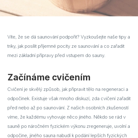
Cuvi
Flac
Eela
Víte, že se dá saunování podpořit? Vyzkoušejte naše tipy a
triky, jak posílit příjemné pocity ze saunování a co zařadit
Lavo
mezi základní přípravy před vstupem do sauny.
Ceny
Přís
Začínáme cvičením
Gale
Cvičení je skvělý způsob, jak připravit tělo na regeneraci a
odpočinek. Existuje však mnoho diskuzí, zda cvičení zařadit
Kont
před nebo až po saunování. Z našich osobních zkušeností
Kont
víme, že každému vyhovuje něco jiného. Někdo se rád v
Kont
sauně po náročném fyzickém výkonu zregeneruje, uvolní a
odpočine, jiného sauna nabudí k podání lepších fyzických
Kont